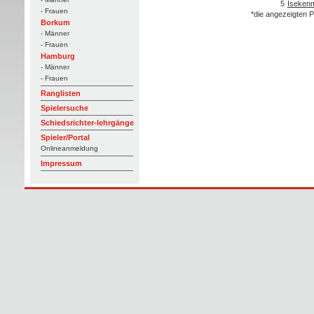
5
Isekenm
- Frauen
*die angezeigten P
Borkum
- Männer
- Frauen
Hamburg
- Männer
- Frauen
Ranglisten
Spielersuche
Schiedsrichter-lehrgänge
Spieler/Portal
Onlineanmeldung
Impressum