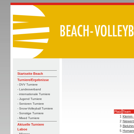
Startseite Beach
Turniere/Ergebnisse
- DVV Turniere
- Landesverband
- internationale Turniere
- Jugend Turniere
- Senioren Turniere
- Snow-Volleyball Turniere
Platz
Team
- Sonstige Turniere
1
Klemm -
- Mixed Turniere
2
Niewerth
Aktuelle Turniere
3
Bieluhin
Laboe
5
Homann
- Männer