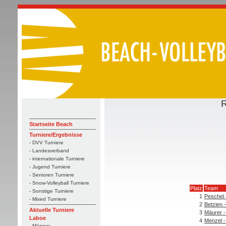
R
Startseite Beach
Turniere/Ergebnisse
- DVV Turniere
- Landesverband
- internationale Turniere
- Jugend Turniere
- Senioren Turniere
- Snow-Volleyball Turniere
Platz
Team
- Sonstige Turniere
1
Peschel 
- Mixed Turniere
2
Betzien 
Aktuelle Turniere
3
Mäurer -
Laboe
4
Menzel -
- Männer