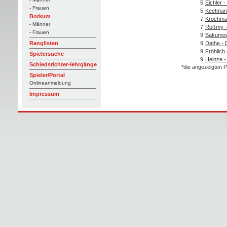
5
Eichler -
- Frauen
5
Keetman
Borkum
7
Krochma
- Männer
7
Roßmy -
- Frauen
9
Bakumov
9
Dathe -
Ranglisten
9
Fröhlich
Spielersuche
9
Heinze -
Schiedsrichter-lehrgänge
*die angezeigten P
Spieler/Portal
Onlineanmeldung
Impressum