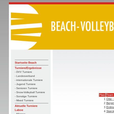
Startseite Beach
Turniere/Ergebnisse
- DVV Turniere
- Landesverband
- internationale Turniere
- Jugend Turniere
- Senioren Turniere
- Snow-Volleyball Turniere
Platz
Team
- Sonstige Turniere
1
Otte -
- Mixed Turniere
2
Bergm
Aktuelle Turniere
3
Erdma
Laboe
4
Starck
- Männer