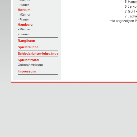
5
Hamm
- Frauen
5
Jerko
Borkum
7
Gohl 
- Männer
7
Jachm
- Frauen
*die angezeigten P
Hamburg
- Männer
- Frauen
Ranglisten
Spielersuche
Schiedsrichter-lehrgänge
Spieler/Portal
Onlineanmeldung
Impressum