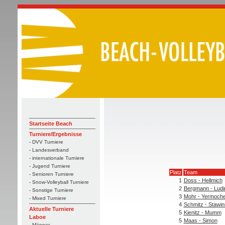
Startseite Beach
Turniere/Ergebnisse
- DVV Turniere
- Landesverband
- internationale Turniere
- Jugend Turniere
Platz
Team
- Senioren Turniere
1
Doss - Hellmich
- Snow-Volleyball Turniere
2
Bergmann - Ludi
- Sonstige Turniere
3
Mohr - Yermoch
- Mixed Turniere
4
Schmitz - Stawin
Aktuelle Turniere
5
Kienitz - Mumm
Laboe
5
Maas - Simon
- Männer