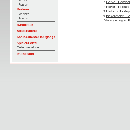
7
Gerke - Heydric
- Frauen
7
Pelzer - Reijnen
Borkum
9
Herbsthoff - Pei
- Männer
9
Isekenmeier - S
- Frauen
*die angezeigten P
Ranglisten
Spielersuche
Schiedsrichter-lehrgänge
Spieler/Portal
Onlineanmeldung
Impressum