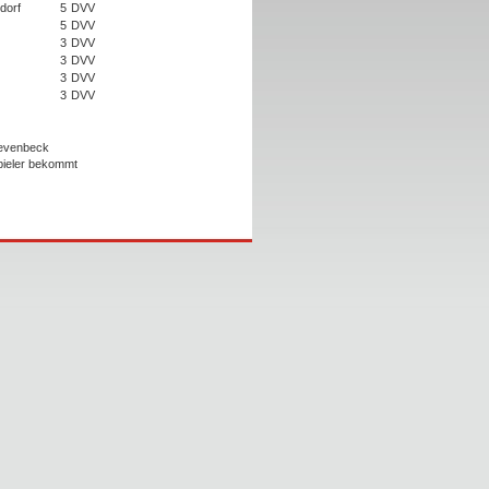
dorf
5
DVV
5
DVV
3
DVV
3
DVV
3
DVV
3
DVV
evenbeck
Spieler bekommt