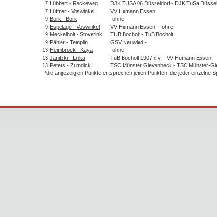
7
Lübbert - Reckeweg
DJK TUSA 06 Düsseldorf - DJK TuSa Düssel
7
Lüftner - Voswinkel
VV Humann Essen
9
Bork - Bork
-ohne-
9
Espelage - Voswinkel
VV Humann Essen - -ohne-
9
Meckelholt - Stoverink
TUB Bocholt - TuB Bocholt
9
Pähler - Templin
GSV Neuwied -
13
Heimbrock - Kaya
-ohne-
13
Janitzki - Linka
TuB Bocholt 1907 e.v. - VV Humann Essen
13
Peters - Zumdick
TSC Münster Gievenbeck - TSC Münster-Gi
*die angezeigten Punkte entsprechen jenen Punkten, die jeder einzelne 