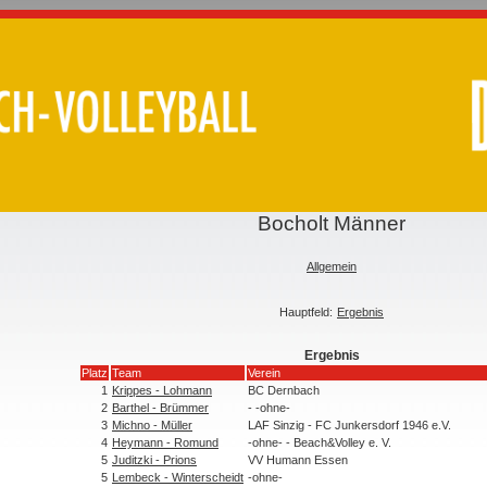
Bocholt Männer
Allgemein
Hauptfeld:
Ergebnis
Ergebnis
Platz
Team
Verein
1
Krippes - Lohmann
BC Dernbach
2
Barthel - Brümmer
- -ohne-
3
Michno - Müller
LAF Sinzig - FC Junkersdorf 1946 e.V.
4
Heymann - Romund
-ohne- - Beach&Volley e. V.
5
Juditzki - Prions
VV Humann Essen
5
Lembeck - Winterscheidt
-ohne-