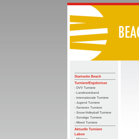
Startseite Beach
Turniere/Ergebnisse
- DVV Turniere
- Landesverband
- internationale Turniere
- Jugend Turniere
- Senioren Turniere
- Snow-Volleyball Turniere
- Sonstige Turniere
- Mixed Turniere
Aktuelle Turniere
Laboe
- Männer