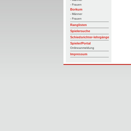
- Frauen
Borkum
- Männer
- Frauen
Ranglisten
Spielersuche
Schiedsrichter-lehrgänge
Spieler/Portal
Onlineanmeldung
Impressum