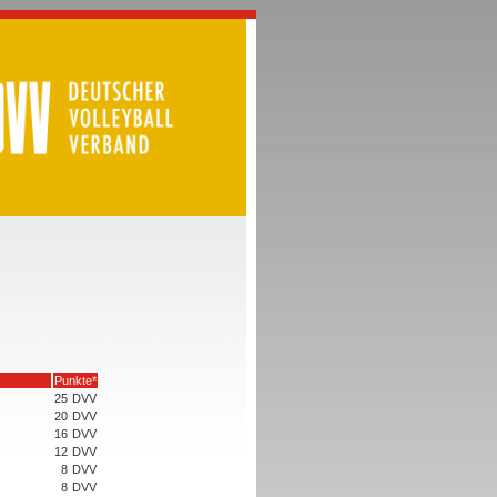
Punkte*
25
DVV
20
DVV
16
DVV
12
DVV
8
DVV
8
DVV