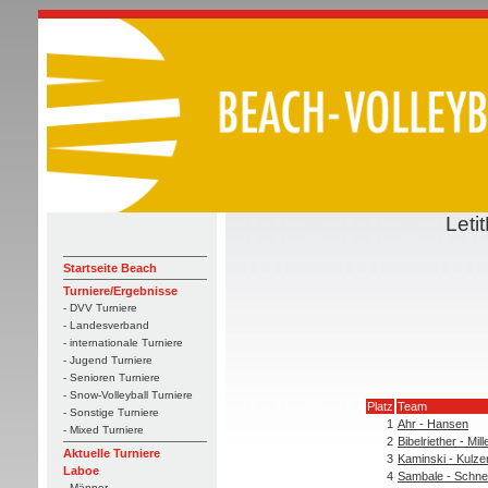
Leti
Startseite Beach
Turniere/Ergebnisse
- DVV Turniere
- Landesverband
- internationale Turniere
- Jugend Turniere
- Senioren Turniere
- Snow-Volleyball Turniere
Platz
Team
- Sonstige Turniere
1
Ahr - Hansen
- Mixed Turniere
2
Bibelriether - Mill
Aktuelle Turniere
3
Kaminski - Kulze
Laboe
4
Sambale - Schn
- Männer