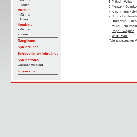
5
Fröbel - Wüst
- Frauen
5
Menzel - Spanko
Borkum
7
Krochmann - Sel
- Männer
7
Schmidt - Severl
- Frauen
9
Hauschild - Lac
Hamburg
9
Müller - Nauman
- Männer
9
Pape - Wagner
- Frauen
9
Wolf - Wolf
*die angezeigten P
Ranglisten
Spielersuche
Schiedsrichter-lehrgänge
Spieler/Portal
Onlineanmeldung
Impressum