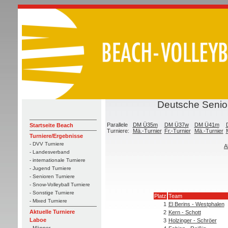
Deutsche Senior
Parallele
DM Ü35m
DM Ü37w
DM Ü41m
Startseite Beach
Turniere:
Mä.-Turnier
Fr.-Turnier
Mä.-Turnier
Turniere/Ergebnisse
- DVV Turniere
A
- Landesverband
- internationale Turniere
- Jugend Turniere
- Senioren Turniere
- Snow-Volleyball Turniere
- Sonstige Turniere
Platz
Team
- Mixed Turniere
1
El Berins - Westphalen
Aktuelle Turniere
2
Kern - Schott
Laboe
3
Holzinger - Schröer
- Männer