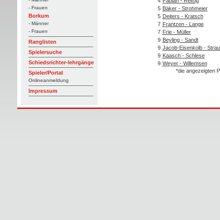
4
Fabian - Reißig
- Frauen
5
Bäker - Strohmeier
Borkum
5
Deiters - Kratsch
- Männer
7
Frantzen - Lange
- Frauen
7
Frie - Müller
9
Beyling - Sandt
Ranglisten
9
Jacob-Eisenkolb - Stra
Spielersuche
9
Kaasch - Schlese
Schiedsrichter-lehrgänge
9
Weyer - Willemsen
*die angezeigten P
Spieler/Portal
Onlineanmeldung
Impressum