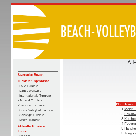
A-H
Startseite Beach
Turniere/Ergebnisse
- DVV Turniere
- Landesverband
- internationale Turniere
- Jugend Turniere
Platz
Team
- Senioren Turniere
1
Meier - 
- Snow-Volleyball Turniere
2
Eckenw
- Sonstige Turniere
3
Kaufhol
- Mixed Turniere
4
Feuerst
Aktuelle Turniere
5
Handke 
Laboe
5
Jung - 
- Männer