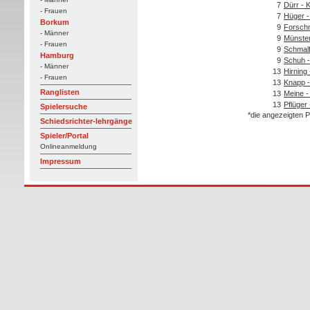
7
Dürr - 
- Frauen
7
Hüger 
Borkum
9
Forschn
- Männer
9
Münster
- Frauen
9
Schmalf
Hamburg
9
Schuh -
- Männer
13
Hirning
- Frauen
13
Knapp 
Ranglisten
13
Meine 
13
Pflüger 
Spielersuche
*die angezeigten P
Schiedsrichter-lehrgänge
Spieler/Portal
Onlineanmeldung
Impressum