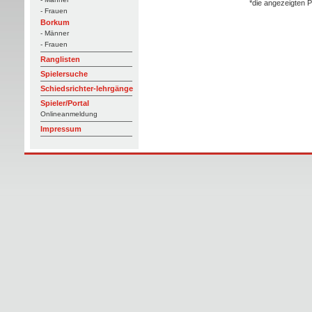
*die angezeigten P
- Frauen
Borkum
- Männer
- Frauen
Ranglisten
Spielersuche
Schiedsrichter-lehrgänge
Spieler/Portal
Onlineanmeldung
Impressum