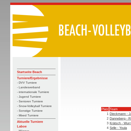
Startseite Beach
Turniere/Ergebnisse
- DVV Turniere
- Landesverband
- internationale Turniere
- Jugend Turniere
- Senioren Turniere
- Snow-Volleyball Turniere
Platz
Team
- Sonstige Turniere
1
Dieckmann - J
- Mixed Turniere
2
Danneberg - R
Aktuelle Turniere
3
Krätsch - Wurr
Laboe
4
Selle - Youla
- Männer