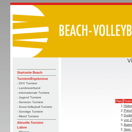
V
Startseite Beach
Turniere/Ergebnisse
- DVV Turniere
- Landesverband
- internationale Turniere
- Jugend Turniere
Platz
Team
- Senioren Turniere
1
Hülse
- Snow-Volleyball Turniere
2
Prinz
- Sonstige Turniere
3
Dude
- Mixed Turniere
4
von Z
Aktuelle Turniere
5
Batte
Laboe
5
Stein
- Männer