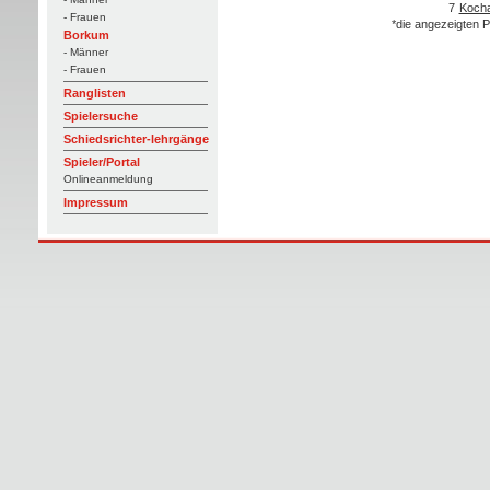
7
Kocha
- Frauen
*die angezeigten P
Borkum
- Männer
- Frauen
Ranglisten
Spielersuche
Schiedsrichter-lehrgänge
Spieler/Portal
Onlineanmeldung
Impressum