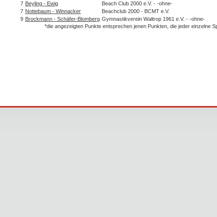
7
Beyling - Ewig
Beach Club 2000 e.V. - -ohne-
7
Nottebaum - Winnacker
Beachclub 2000 - BCMT e.V.
9
Brockmann - Schäfer-Blomberg
Gymnastikverein Waltrop 1961 e.V. - -ohne-
*die angezeigten Punkte entsprechen jenen Punkten, die jeder einzelne 