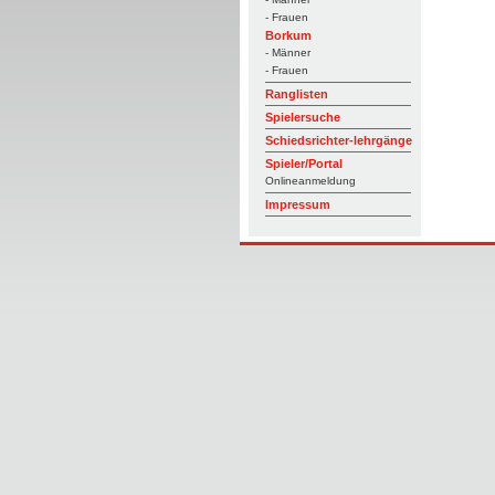
- Frauen
Borkum
- Männer
- Frauen
Ranglisten
Spielersuche
Schiedsrichter-lehrgänge
Spieler/Portal
Onlineanmeldung
Impressum