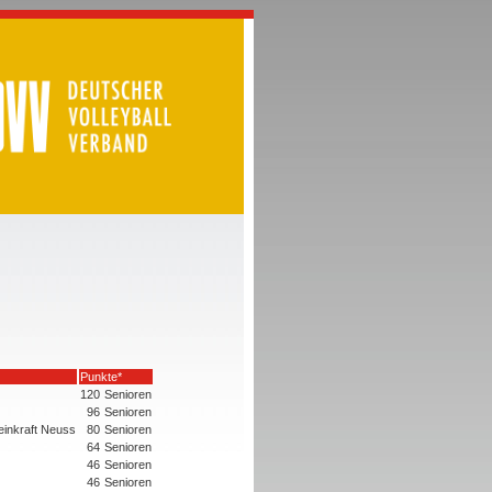
Punkte*
120
Senioren
96
Senioren
einkraft Neuss
80
Senioren
64
Senioren
46
Senioren
46
Senioren