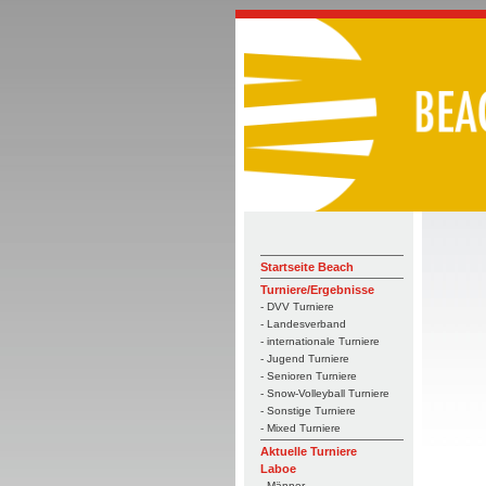
Startseite Beach
Turniere/Ergebnisse
- DVV Turniere
- Landesverband
- internationale Turniere
- Jugend Turniere
- Senioren Turniere
- Snow-Volleyball Turniere
- Sonstige Turniere
- Mixed Turniere
Aktuelle Turniere
Laboe
- Männer