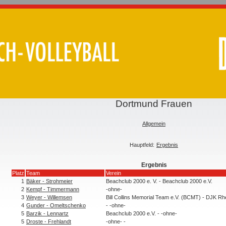
Dortmund Frauen
Allgemein
Hauptfeld:
Ergebnis
Ergebnis
Platz
Team
Verein
1
Bäker - Strohmeier
Beachclub 2000 e. V. - Beachclub 2000 e.V.
2
Kempf - Timmermann
-ohne-
3
Weyer - Willemsen
Bill Collins Memorial Team e.V. (BCMT) - DJK Rh
4
Gunder - Omeltschenko
- -ohne-
5
Barzik - Lennartz
Beachclub 2000 e.V. - -ohne-
5
Droste - Frehlandt
-ohne- -