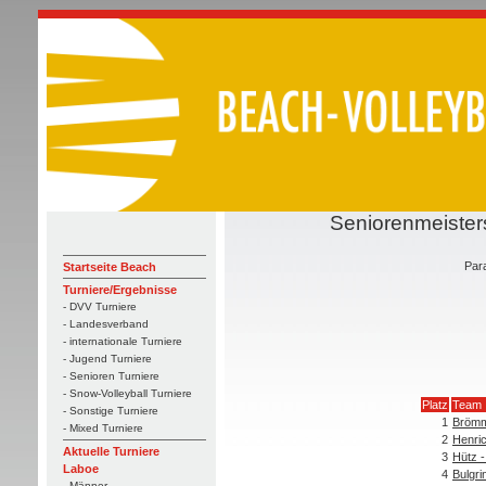
Seniorenmeister
Para
Startseite Beach
Turniere/Ergebnisse
- DVV Turniere
- Landesverband
- internationale Turniere
- Jugend Turniere
- Senioren Turniere
- Snow-Volleyball Turniere
Platz
Team
- Sonstige Turniere
1
Brömm
- Mixed Turniere
2
Henric
Aktuelle Turniere
3
Hütz -
Laboe
4
Bulgri
- Männer