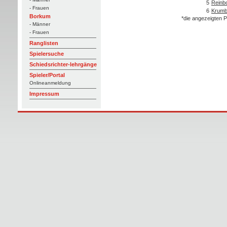
5
Reinbo
- Frauen
6
Krumbh
Borkum
*die angezeigten P
- Männer
- Frauen
Ranglisten
Spielersuche
Schiedsrichter-lehrgänge
Spieler/Portal
Onlineanmeldung
Impressum