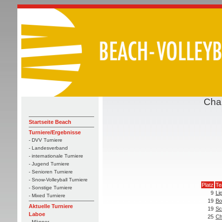
Cha
Startseite Beach
Turniere/Ergebnisse
- DVV Turniere
- Landesverband
- internationale Turniere
- Jugend Turniere
- Senioren Turniere
- Snow-Volleyball Turniere
Platz
T
- Sonstige Turniere
9
Li
- Mixed Turniere
19
Bor
Aktuelle Turniere
19
Sc
Laboe
25
Ch
- Männer