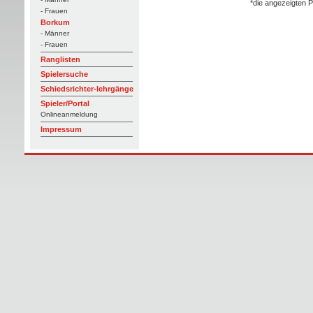
*die angezeigten P
- Frauen
Borkum
- Männer
- Frauen
Ranglisten
Spielersuche
Schiedsrichter-lehrgänge
Spieler/Portal
Onlineanmeldung
Impressum