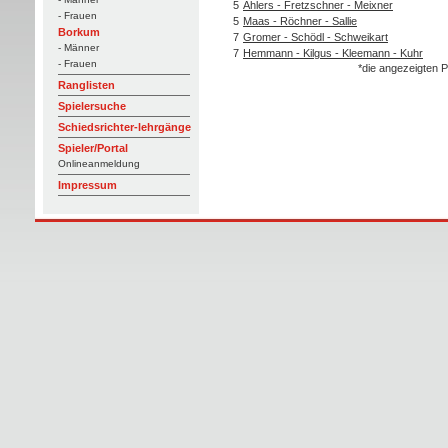
5
Ahlers - Fretzschner - Meixner
- Frauen
5
Maas - Röchner - Sallie
Borkum
7
Gromer - Schödl - Schweikart
- Männer
7
Hemmann - Kilgus - Kleemann - Kuhr
- Frauen
*die angezeigten P
Ranglisten
Spielersuche
Schiedsrichter-lehrgänge
Spieler/Portal
Onlineanmeldung
Impressum