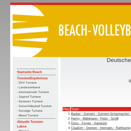
Deutsche 
Startseite Beach
Turniere/Ergebnisse
A
- DVV Turniere
- Landesverband
- internationale Turniere
- Jugend Turniere
- Senioren Turniere
- Snow-Volleyball Turniere
Platz
Team
- Sonstige Turniere
1
Barber - Gernert - Gernert-Scharmacher 
- Mixed Turniere
2
Henry - Mählmann - Peter - Schilf
Aktuelle Turniere
3
Doss - Ferger - Kaminski
Laboe
4
Claaßen - Deepen - Interwies - Rathkamp
- Männer