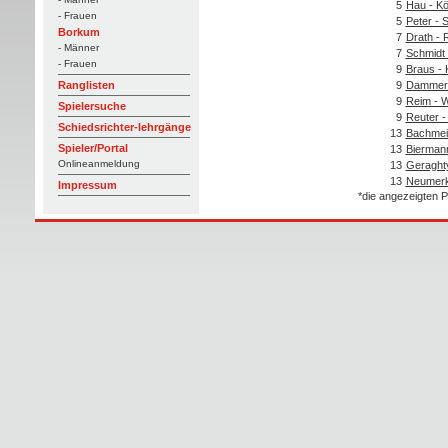
5
Hau - Kö
- Frauen
5
Peter - 
Borkum
7
Drath - 
- Männer
7
Schmidt 
- Frauen
9
Braus -
9
Dammer
Ranglisten
9
Reim - 
Spielersuche
9
Reuter -
Schiedsrichter-lehrgänge
13
Bachmei
Spieler/Portal
13
Bierman
Onlineanmeldung
13
Geraght
13
Neumerke
Impressum
*die angezeigten P