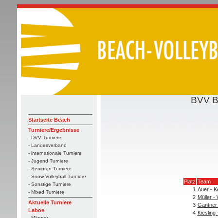
BVV B
Startseite Beach
Turniere/Ergebnisse
- DVV Turniere
- Landesverband
- internationale Turniere
- Jugend Turniere
- Senioren Turniere
- Snow-Volleyball Turniere
Platz
Team
- Sonstige Turniere
1
Auer - K
- Mixed Turniere
2
Müller - 
Aktuelle Turniere
3
Gantner 
Laboe
4
Kiesling 
- Männer