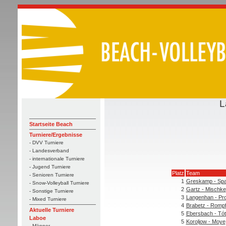
L
Startseite Beach
Turniere/Ergebnisse
- DVV Turniere
- Landesverband
- internationale Turniere
- Jugend Turniere
Platz
Team
- Senioren Turniere
1
Greskamp - Sp
- Snow-Volleyball Turniere
2
Gartz - Mischke
- Sonstige Turniere
3
Langenhan - Pr
- Mixed Turniere
4
Brabetz - Romp
Aktuelle Turniere
5
Ebersbach - Tó
Laboe
5
Koroljow - Moye
- Männer