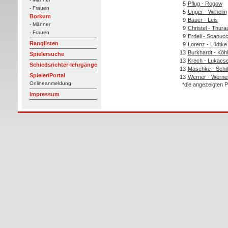
5
Pflug - Rogow
- Frauen
5
Unger - Wilhelm
Borkum
9
Bauer - Leis
- Männer
9
Christel - Thura
- Frauen
9
Erdeli - Scapucc
Ranglisten
9
Lorenz - Lüdtke
13
Burkhardt - Köhl
Spielersuche
13
Krech - Lukacs
Schiedsrichter-lehrgänge
13
Maschke - Schill
Spieler/Portal
13
Werner - Werne
Onlineanmeldung
*die angezeigten P
Impressum