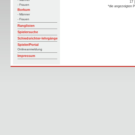
17
- Frauen
*die angezeigten P
Borkum
- Männer
- Frauen
Ranglisten
Spielersuche
Schiedsrichter-lehrgänge
Spieler/Portal
Onlineanmeldung
Impressum