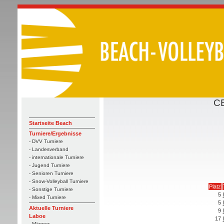
CE
Startseite Beach
Turniere/Ergebnisse
- DVV Turniere
- Landesverband
- internationale Turniere
- Jugend Turniere
- Senioren Turniere
- Snow-Volleyball Turniere
Platz
- Sonstige Turniere
5
- Mixed Turniere
5
Aktuelle Turniere
9
Laboe
17
- Männer