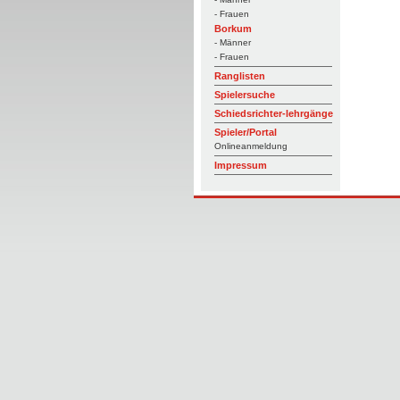
- Frauen
Borkum
- Männer
- Frauen
Ranglisten
Spielersuche
Schiedsrichter-lehrgänge
Spieler/Portal
Onlineanmeldung
Impressum