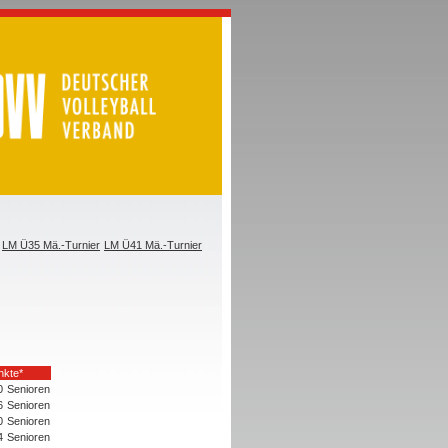
LM Ü35 Mä.-Turnier
LM Ü41 Mä.-Turnier
nkte*
0
Senioren
6
Senioren
0
Senioren
4
Senioren