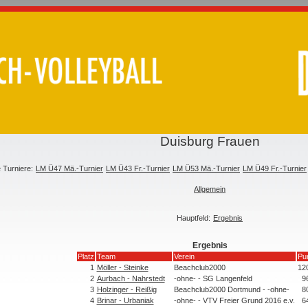
Duisburg Frauen
e Turniere:
LM Ü47 Mä.-Turnier
LM Ü43 Fr.-Turnier
LM Ü53 Mä.-Turnier
LM Ü49 Fr.-Turnier
Allgemein
Hauptfeld:
Ergebnis
Ergebnis
Platz
Team
Verein
Pu
1
Möller - Steinke
Beachclub2000
12
2
Aurbach - Nahrstedt
-ohne- - SG Langenfeld
9
3
Holzinger - Reißig
Beachclub2000 Dortmund - -ohne-
8
4
Brinar - Urbaniak
-ohne- - VTV Freier Grund 2016 e.v.
6