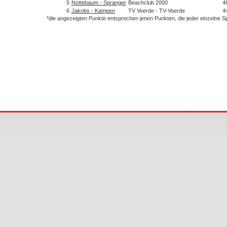
5
Nottebaum - Spranger
Beachclub 2000
4
6
Jakobs - Kampen
TV Voerde - TV-Voerde
4
*die angezeigten Punkte entsprechen jenen Punkten, die jeder einzelne 