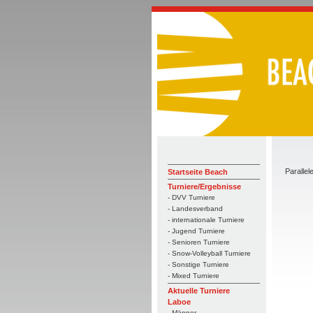
Parallel
Startseite Beach
Turniere/Ergebnisse
- DVV Turniere
- Landesverband
- internationale Turniere
- Jugend Turniere
- Senioren Turniere
- Snow-Volleyball Turniere
- Sonstige Turniere
- Mixed Turniere
Aktuelle Turniere
Laboe
- Männer