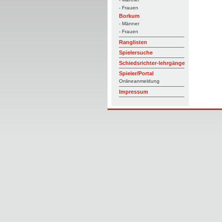
- Frauen
Borkum
- Männer
- Frauen
Ranglisten
Spielersuche
Schiedsrichter-lehrgänge
Spieler/Portal
Onlineanmeldung
Impressum