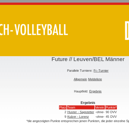
Future // Leuven/BEL Männer
Parallele Turniere:
Fr.-Turnier
Allgemein
Meldeliste
Hauptfeld:
Ergebnis
Ergebnis
Platz
Team
Verein
Punkte*
2
Huster - Sagstetter
-ohne-
90
DVV
9
Kulzer - Lorenz
-ohne-
45
DVV
*die angezeigten Punkte entsprechen jenen Punkten, die jeder einzelne 