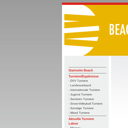
Startseite Beach
Turniere/Ergebnisse
- DVV Turniere
- Landesverband
- internationale Turniere
- Jugend Turniere
- Senioren Turniere
- Snow-Volleyball Turniere
- Sonstige Turniere
- Mixed Turniere
Aktuelle Turniere
Laboe
- Männer