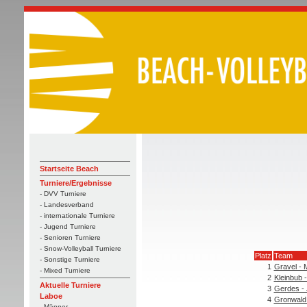
Startseite Beach
Turniere/Ergebnisse
- DVV Turniere
- Landesverband
- internationale Turniere
- Jugend Turniere
- Senioren Turniere
- Snow-Volleyball Turniere
Platz
Team
- Sonstige Turniere
1
Gravel - 
- Mixed Turniere
2
Kleinbub -
Aktuelle Turniere
3
Gerdes -
Laboe
4
Gronwald 
- Männer