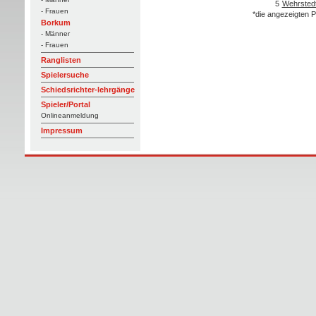
5
Wehrstedt
- Frauen
*die angezeigten P
Borkum
- Männer
- Frauen
Ranglisten
Spielersuche
Schiedsrichter-lehrgänge
Spieler/Portal
Onlineanmeldung
Impressum