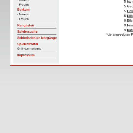
5
barn
- Frauen
5
Gsc
Borkum
5
Hau
- Männer
5
Köh
- Frauen
9
Büc
9
Frin
Ranglisten
9
Kati
Spielersuche
*die angezeigten P
Schiedsrichter-lehrgänge
Spieler/Portal
Onlineanmeldung
Impressum