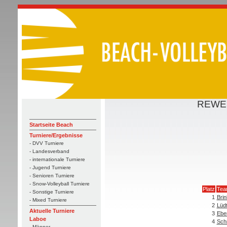
REWE T
Startseite Beach
Turniere/Ergebnisse
- DVV Turniere
- Landesverband
- internationale Turniere
- Jugend Turniere
- Senioren Turniere
- Snow-Volleyball Turniere
Platz
Tea
- Sonstige Turniere
1
Bri
- Mixed Turniere
2
Lüdt
Aktuelle Turniere
3
Ebe
Laboe
4
Schn
- Männer