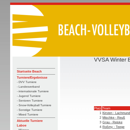
VVSA Winter 
Startseite Beach
Turniere/Ergebnisse
- DVV Turniere
- Landesverband
- internationale Turniere
- Jugend Turniere
- Senioren Turniere
- Snow-Volleyball Turniere
Platz
Team
- Sonstige Turniere
1
Kirsten - Lachmund
- Mixed Turniere
2
Mischke - Reuß
Aktuelle Turniere
3
Grau - Reiske
Laboe
4
Roßmy - Teege
- Männer