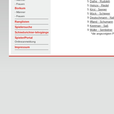
5
Dathe - Rudolph
- Frauen
5
Heinze - Riedel
Borkum
5
Kirst - Seeger
- Männer
5
Mück - Schipper
- Frauen
9
Deutschmann - Na
9
Iffland - Schumann
Ranglisten
9
Keetman - Saß
Spielersuche
9
Müller - Sembdner
Schiedsrichter-lehrgänge
*die angezeigten P
Spieler/Portal
Onlineanmeldung
Impressum