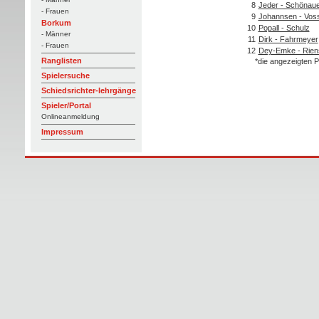
8
Jeder - Schönau
- Frauen
9
Johannsen - Vos
Borkum
10
Popall - Schulz
- Männer
11
Dirk - Fahrmeyer
- Frauen
12
Dey-Emke - Rien
Ranglisten
*die angezeigten P
Spielersuche
Schiedsrichter-lehrgänge
Spieler/Portal
Onlineanmeldung
Impressum