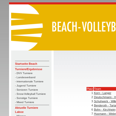
Startseite Beach
Turniere/Ergebnisse
- DVV Turniere
- Landesverband
- internationale Turniere
- Jugend Turniere
Platz
Team
- Senioren Turniere
1
Korn - Langer
- Snow-Volleyball Turniere
2
Deutschmann - H
- Sonstige Turniere
3
Schuhwerk - Wil
- Mixed Turniere
4
Benderoth - Tarta
Aktuelle Turniere
6
Bohn - Kirchheim
Laboe
7
Husmann - Webn
- Männer