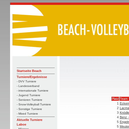
Startseite Beach
Turniere/Ergebnisse
- DVV Turniere
- Landesverband
- internationale Turniere
- Jugend Turniere
Platz
Team
- Senioren Turniere
1
Ecken
- Snow-Volleyball Turniere
2
Lacman
- Sonstige Turniere
3
Knödle
- Mixed Turniere
4
Benz -
Aktuelle Turniere
5
Engelm
Laboe
5
Meuter
- Männer