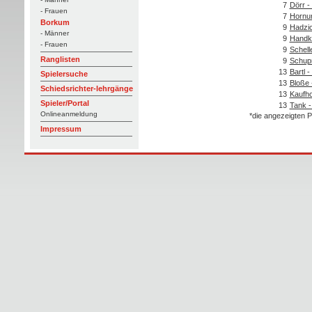
7
Dörr -
- Frauen
7
Hornun
Borkum
9
Hadzic
- Männer
9
Handk
- Frauen
9
Schell
Ranglisten
9
Schupr
13
Bartl 
Spielersuche
13
Bloße 
Schiedsrichter-lehrgänge
13
Kaufho
Spieler/Portal
13
Tank -
Onlineanmeldung
*die angezeigten P
Impressum