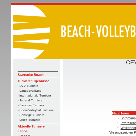
CEV
Startseite Beach
Turniere/Ergebnisse
- DVV Turniere
- Landesverband
- internationale Turniere
- Jugend Turniere
- Senioren Turniere
- Snow-Volleyball Turniere
Platz
Team
- Sonstige Turniere
2
Bergmann
- Mixed Turniere
5
Pfretzsch
Aktuelle Turniere
9
Walkenhors
Laboe
*die angezeigten P
- Männer