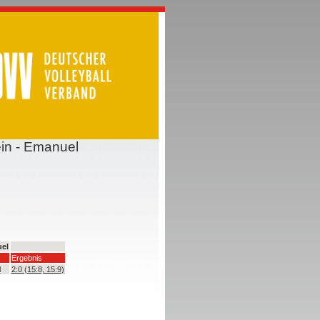
ein - Emanuel
uel
Ergebnis
l
2:0 (15:8, 15:9)