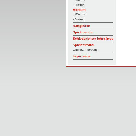
- Frauen
Borkum
- Männer
- Frauen
Ranglisten
Spielersuche
Schiedsrichter-lehrgänge
Spieler/Portal
Onlineanmeldung
Impressum