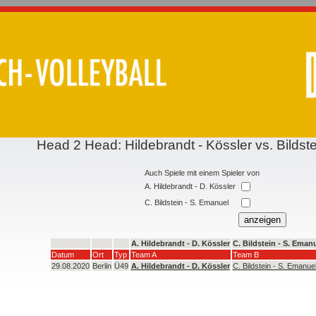
Head 2 Head: Hildebrandt - Kössler vs. Bildst
Auch Spiele mit einem Spieler von
A. Hildebrandt - D. Kössler
C. Bildstein - S. Emanuel
A. Hildebrandt - D. Kössler
C. Bildstein - S. Eman
Datum
Ort
Typ
Team A
Team B
29.08.2020
Berlin
Ü49
A. Hildebrandt - D. Kössler
C. Bildstein - S. Emanue