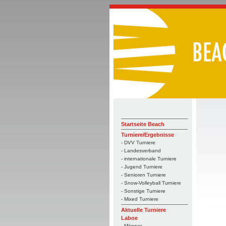
Startseite Beach
Turniere/Ergebnisse
- DVV Turniere
- Landesverband
- internationale Turniere
- Jugend Turniere
- Senioren Turniere
- Snow-Volleyball Turniere
- Sonstige Turniere
- Mixed Turniere
Aktuelle Turniere
Laboe
- Männer