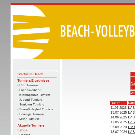
Startseite Beach
Turniere/Ergebnisse
Na
- DVV Turniere
Li
- Landesverband
Ve
- internationale Turniere
- Jugend Turniere
Datum
Kate
- Senioren Turniere
11.07.2026
LV S
- Snow-Volleyball Turniere
13.07.2025
LV S
- Sonstige Turniere
14.06.2025
LV S
- Mixed Turniere
17.05.2025
LV S
Aktuelle Turniere
07.09.2024
DM S
Laboe
13.07.2024
LV S
- Männer