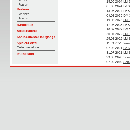
15.06.2024
LM S
- Frauen
01.06.2024
LV S
Borkum
18.05.2024
LV S
- Männer
09.09.2023
DM S
- Frauen
19.08.2023
LM S
17.06.2023
LV S
Ranglisten
10.09.2022
DM S
Spielersuche
30.07.2022
LM S
Schiedsrichter-lehrgänge
25.06.2022
LM S
Spieler/Portal
11.09.2021
Seni
Onlineanmeldung
07.08.2021
LV S
31.07.2021
LM S
Impressum
29.08.2020
Seni
07.09.2019
Seni