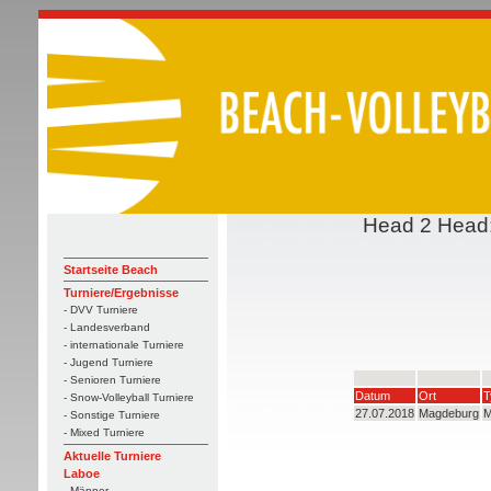
Head 2 Head:
Startseite Beach
Turniere/Ergebnisse
- DVV Turniere
- Landesverband
- internationale Turniere
- Jugend Turniere
- Senioren Turniere
Datum
Ort
T
- Snow-Volleyball Turniere
27.07.2018
Magdeburg
M
- Sonstige Turniere
- Mixed Turniere
Aktuelle Turniere
Laboe
- Männer