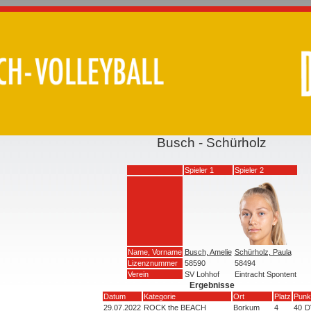
Busch - Schürholz
Spieler 1
Spieler 2
Name, Vorname
Busch, Amelie
Schürholz, Paula
Lizenznummer
58590
58494
Verein
SV Lohhof
Eintracht Spontent
Ergebnisse
Datum
Kategorie
Ort
Platz
Punk
29.07.2022
ROCK the BEACH
Borkum
4
40
D