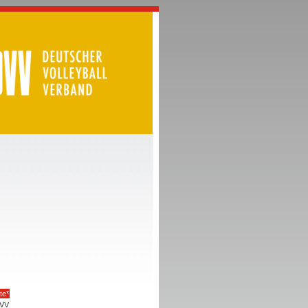
te*
VV