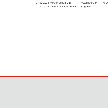
27.07.2018
Meisterschaft-U18
Magdeburg
9
0
D
21.07.2018
Landesmeisterschaft U19
Augsburg
1