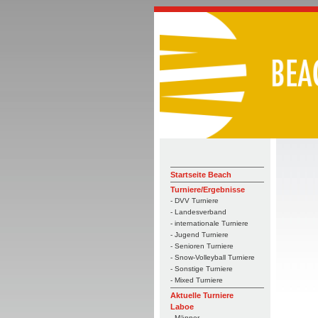
Startseite Beach
Turniere/Ergebnisse
- DVV Turniere
- Landesverband
- internationale Turniere
- Jugend Turniere
- Senioren Turniere
- Snow-Volleyball Turniere
- Sonstige Turniere
- Mixed Turniere
Aktuelle Turniere
Laboe
- Männer