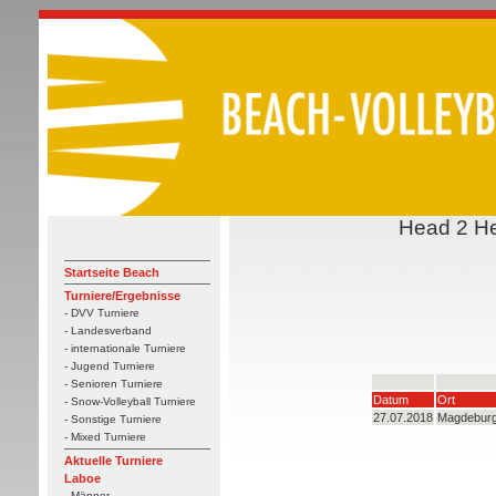
Head 2 He
Startseite Beach
Turniere/Ergebnisse
- DVV Turniere
- Landesverband
- internationale Turniere
- Jugend Turniere
- Senioren Turniere
Datum
Ort
- Snow-Volleyball Turniere
27.07.2018
Magdebur
- Sonstige Turniere
- Mixed Turniere
Aktuelle Turniere
Laboe
- Männer