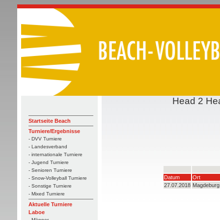
Head 2 Head
Startseite Beach
Turniere/Ergebnisse
- DVV Turniere
- Landesverband
- internationale Turniere
- Jugend Turniere
- Senioren Turniere
Datum
Ort
- Snow-Volleyball Turniere
27.07.2018
Magdeburg
- Sonstige Turniere
- Mixed Turniere
Aktuelle Turniere
Laboe
- Männer