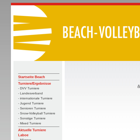
Startseite Beach
Turniere/Ergebnisse
A
- DVV Turniere
- Landesverband
- internationale Turniere
- Jugend Turniere
- Senioren Turniere
- Snow-Volleyball Turniere
- Sonstige Turniere
- Mixed Turniere
Aktuelle Turniere
Laboe
- Männer