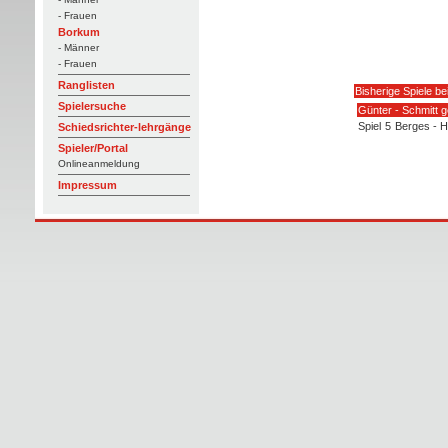
- Frauen
Borkum
- Männer
- Frauen
Ranglisten
Bisherige Spiele be
Spielersuche
Günter - Schmitt 
Spiel
5
Berges - 
Schiedsrichter-lehrgänge
Spieler/Portal
Onlineanmeldung
Impressum