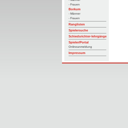
- Frauen
Borkum
- Männer
- Frauen
Ranglisten
Spielersuche
Schiedsrichter-lehrgänge
Spieler/Portal
Onlineanmeldung
Impressum