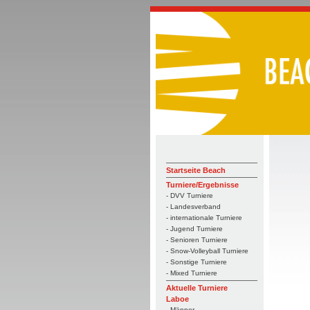
Startseite Beach
Turniere/Ergebnisse
- DVV Turniere
- Landesverband
- internationale Turniere
- Jugend Turniere
- Senioren Turniere
- Snow-Volleyball Turniere
- Sonstige Turniere
- Mixed Turniere
Aktuelle Turniere
Laboe
- Männer