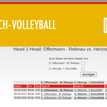
Head 2 Head: Offermann - Rebnau vs. Herzog 
Auch Spiele mit einem Spieler von
E. Offermann - M. Rebnau
U. Herzog - I. Kirschfink
E. Offermann - M. Rebnau
U. Herzog - I. Kirschfink
Datum
Ort
Typ
Team A
Team B
E
29.08.2020
Berlin
Ü49
E. Offermann - M. Rebnau
U. Herzog - I. Kirschfink
2
09.09.2017
Berlin
Ü49
E. Offermann - M. Rebnau
U. Herzog - I. Kirschfink
0
03.09.2016
Berlin
Ü49
E. Offermann - M. Rebnau
U. Herzog - I. Kirschfink
1