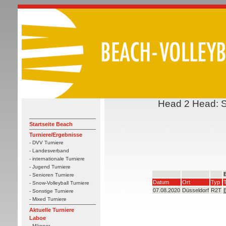
Head 2 Head: Sa
Startseite Beach
Turniere/Ergebnisse
- DVV Turniere
- Landesverband
- internationale Turniere
- Jugend Turniere
B
- Senioren Turniere
Datum
Ort
Typ
- Snow-Volleyball Turniere
07.08.2020
Düsseldorf
R2T
B
- Sonstige Turniere
- Mixed Turniere
Aktuelle Turniere
Laboe
- Männer