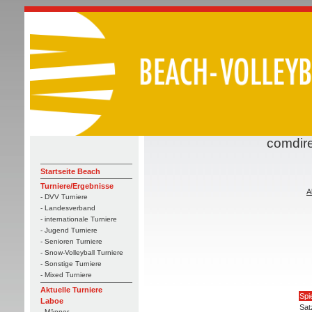
comdire
Startseite Beach
Turniere/Ergebnisse
A
- DVV Turniere
- Landesverband
- internationale Turniere
- Jugend Turniere
- Senioren Turniere
- Snow-Volleyball Turniere
- Sonstige Turniere
- Mixed Turniere
Aktuelle Turniere
Spi
Laboe
Sat
- Männer