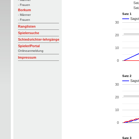
Sat
- Frauen
Sat
Borkum
Satz 1
- Männer
Sagst
- Frauen
30
Ranglisten
Spielersuche
20
Schiedsrichter-lehrgänge
Spieler/Portal
10
Onlineanmeldung
Impressum
0
Satz 2
Sagst
30
20
10
0
Satz 3