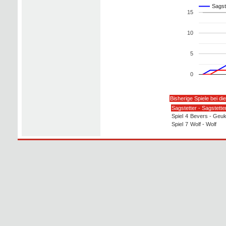
Sagst
15
10
5
0
Bisherige Spiele bei d
Sagstetter - Sagstette
Spiel
4
Bevers - Geu
Spiel
7
Wolf - Wolf