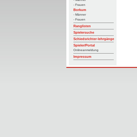
- Frauen
Borkum
- Männer
- Frauen
Ranglisten
Spielersuche
Schiedsrichter-lehrgänge
Spieler/Portal
Onlineanmeldung
Impressum