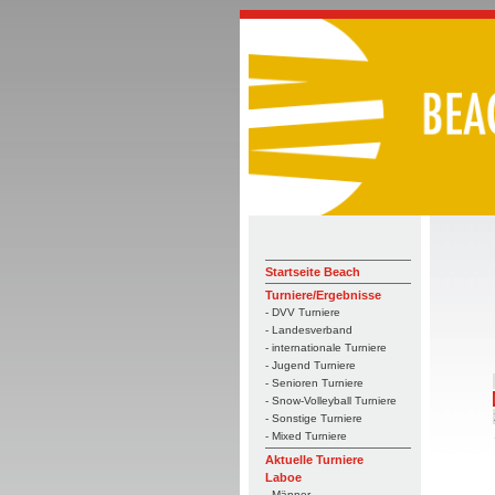
Startseite Beach
Turniere/Ergebnisse
- DVV Turniere
- Landesverband
- internationale Turniere
- Jugend Turniere
- Senioren Turniere
- Snow-Volleyball Turniere
- Sonstige Turniere
- Mixed Turniere
Aktuelle Turniere
Laboe
- Männer