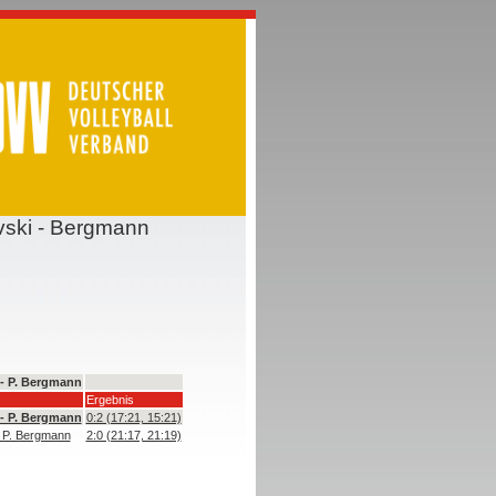
vski - Bergmann
- P. Bergmann
Ergebnis
- P. Bergmann
0:2 (17:21, 15:21)
 P. Bergmann
2:0 (21:17, 21:19)