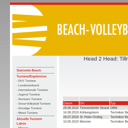
Head 2 Head: Till
Startseite Beach
Turniere/Ergebnisse
- DVV Turniere
- Landesverband
- internationale Turniere
- Jugend Turniere
- Senioren Turniere
Datum
Ort
Typ
- Snow-Volleyball Turniere
29.08.2019
Timmendorfer Strand
DBM
- Sonstige Turniere
16.08.2019
Kühlungsborn
Techniker B
- Mixed Turniere
26.07.2019
St. Peter-Ording
Techniker B
Aktuelle Turniere
10.05.2019
Münster
Techniker B
Laboe
- Männer