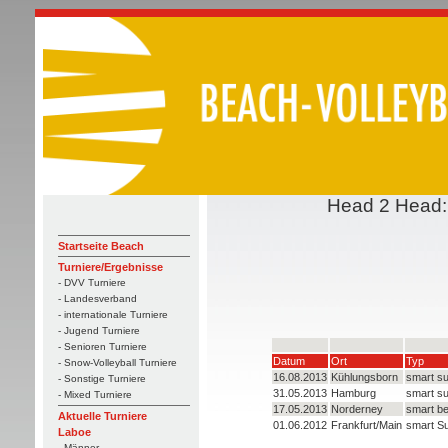
Head 2 Head: G
Startseite Beach
Turniere/Ergebnisse
- DVV Turniere
- Landesverband
- internationale Turniere
- Jugend Turniere
- Senioren Turniere
Datum
Ort
Typ
- Snow-Volleyball Turniere
16.08.2013
Kühlungsborn
smart s
- Sonstige Turniere
31.05.2013
Hamburg
smart s
- Mixed Turniere
17.05.2013
Norderney
smart be
Aktuelle Turniere
01.06.2012
Frankfurt/Main
smart S
Laboe
- Männer