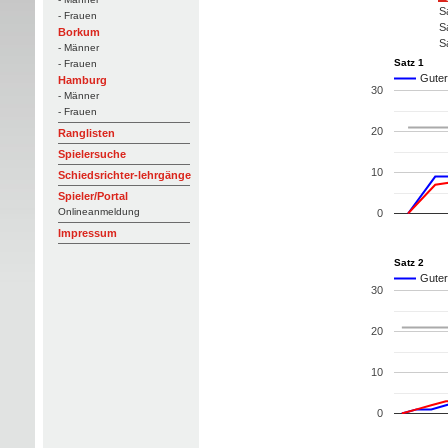
S
- Frauen
S
Borkum
S
- Männer
Satz 1
- Frauen
Guter
Hamburg
30
- Männer
- Frauen
20
Ranglisten
Spielersuche
10
Schiedsrichter-lehrgänge
Spieler/Portal
Onlineanmeldung
0
Impressum
Satz 2
Guter
30
20
10
0