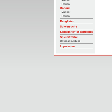
- Frauen
Borkum
- Männer
- Frauen
Ranglisten
Spielersuche
Schiedsrichter-lehrgänge
Spieler/Portal
Onlineanmeldung
Impressum