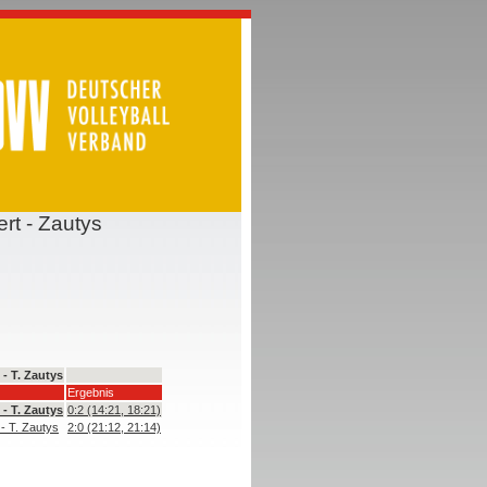
rt - Zautys
 - T. Zautys
Ergebnis
 - T. Zautys
0:2 (14:21, 18:21)
- T. Zautys
2:0 (21:12, 21:14)