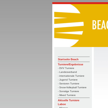
Startseite Beach
Turniere/Ergebnisse
- DVV Turniere
- Landesverband
- internationale Turniere
- Jugend Turniere
- Senioren Turniere
- Snow-Volleyball Turniere
- Sonstige Turniere
- Mixed Turniere
Aktuelle Turniere
Laboe
- Männer