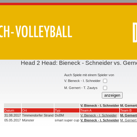
Head 2 Head: Bieneck - Schneider vs. Gerne
Auch Spiele mit einem Spieler von
V. Bieneck - I. Schneider
M. Gernert - T. Zautys
V. Bieneck - I. Schneider
M. Gernert
Datum
Ort
Typ
Team A
Team B
31.08.2017
Timmendorfer Strand
DsBM
V. Bieneck - I. Schneider
M. Gernert
05.05.2017
Münster
smart super cup
V. Bieneck - I. Schneider
M. Gernert 