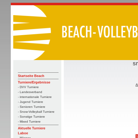
s
Startseite Beach
Turniere/Ergebnisse
A
- DVV Turniere
- Landesverband
- internationale Turniere
- Jugend Turniere
- Senioren Turniere
- Snow-Volleyball Turniere
- Sonstige Turniere
- Mixed Turniere
Aktuelle Turniere
Laboe
S
- Männer