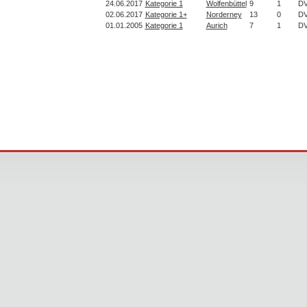
24.06.2017
Kategorie 1
Wolfenbüttel
9
1
D
02.06.2017
Kategorie 1+
Norderney
13
0
D
01.01.2005
Kategorie 1
Aurich
7
1
D