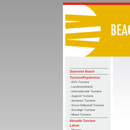
Startseite Beach
Turniere/Ergebnisse
- DVV Turniere
- Landesverband
- internationale Turniere
- Jugend Turniere
- Senioren Turniere
- Snow-Volleyball Turniere
- Sonstige Turniere
- Mixed Turniere
Aktuelle Turniere
Laboe
- Männer