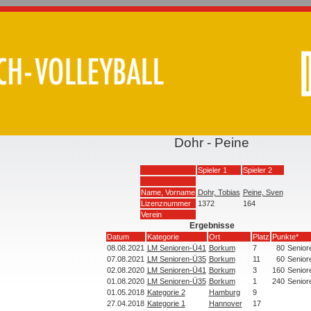
Dohr - Peine
Spieler 1
Spieler 2
Name, Vorname
Dohr, Tobias
Peine, Sven
Lizenznummer
1372
164
Verein
Ergebnisse
Datum
Kategorie
Ort
Platz
Punkte*
08.08.2021
LM Senioren-Ü41
Borkum
7
80
Senior
07.08.2021
LM Senioren-Ü35
Borkum
11
60
Senior
02.08.2020
LM Senioren-Ü41
Borkum
3
160
Senior
01.08.2020
LM Senioren-Ü35
Borkum
1
240
Senior
01.05.2018
Kategorie 2
Hamburg
9
27.04.2018
Kategorie 1
Hannover
17