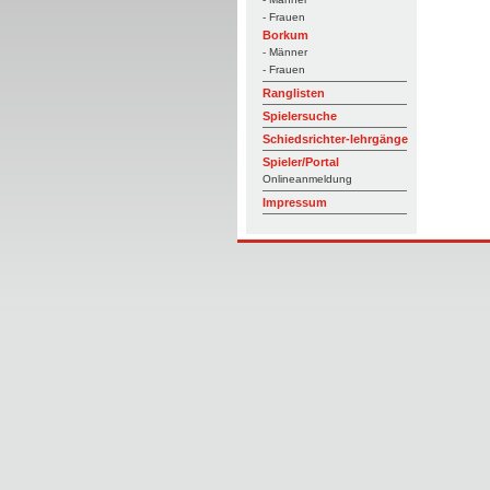
- Frauen
Borkum
- Männer
- Frauen
Ranglisten
Spielersuche
Schiedsrichter-lehrgänge
Spieler/Portal
Onlineanmeldung
Impressum