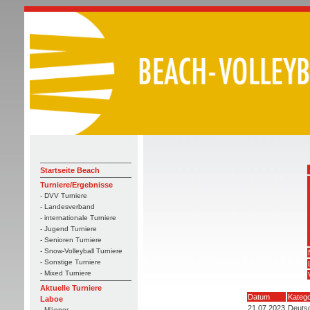
Startseite Beach
Turniere/Ergebnisse
- DVV Turniere
- Landesverband
- internationale Turniere
- Jugend Turniere
- Senioren Turniere
- Snow-Volleyball Turniere
- Sonstige Turniere
- Mixed Turniere
Aktuelle Turniere
Datum
Katego
Laboe
21.07.2023
Deutsc
- Männer