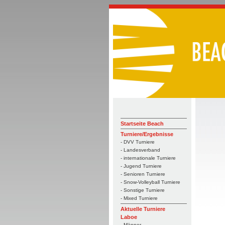
Startseite Beach
Turniere/Ergebnisse
- DVV Turniere
- Landesverband
- internationale Turniere
- Jugend Turniere
- Senioren Turniere
- Snow-Volleyball Turniere
- Sonstige Turniere
- Mixed Turniere
Aktuelle Turniere
Laboe
- Männer