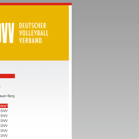
a
lauer Berg
nkte*
DVV
DVV
DVV
DVV
DVV
DVV