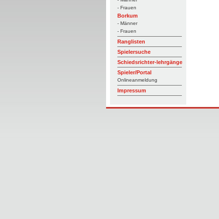
- Frauen
Borkum
- Männer
- Frauen
Ranglisten
Spielersuche
Schiedsrichter-lehrgänge
Spieler/Portal
Onlineanmeldung
Impressum