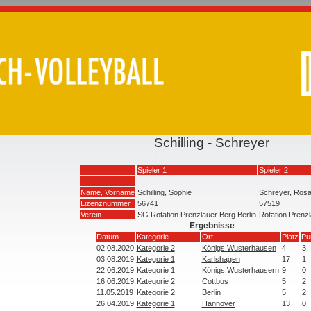
Schilling - Schreyer
Spieler 1
Spieler 2
Name, Vorname
Schilling, Sophie
Schreyer, Ros
Lizenznummer
56741
57519
Verein
SG Rotation Prenzlauer Berg Berlin
Rotation Prenz
Ergebnisse
Datum
Kategorie
Ort
Platz
Pu
02.08.2020
Kategorie 2
Königs Wusterhausen
4
3
03.08.2019
Kategorie 1
Karlshagen
17
1
22.06.2019
Kategorie 1
Königs Wusterhausern
9
0
16.06.2019
Kategorie 2
Cottbus
5
2
11.05.2019
Kategorie 2
Berlin
5
2
26.04.2019
Kategorie 1
Hannover
13
0