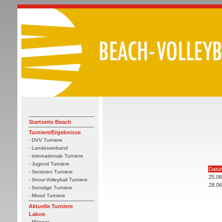
Startseite Beach
Turniere/Ergebnisse
- DVV Turniere
- Landesverband
- internationale Turniere
- Jugend Turniere
Datu
- Senioren Turniere
25.06
- Snow-Volleyball Turniere
28.06
- Sonstige Turniere
- Mixed Turniere
Aktuelle Turniere
Laboe
- Männer