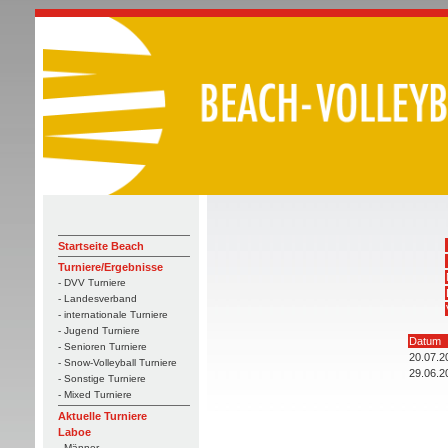
Startseite Beach
Turniere/Ergebnisse
- DVV Turniere
- Landesverband
- internationale Turniere
- Jugend Turniere
Datum
- Senioren Turniere
20.07.2
- Snow-Volleyball Turniere
29.06.2
- Sonstige Turniere
- Mixed Turniere
Aktuelle Turniere
Laboe
- Männer