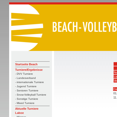
Startseite Beach
Turniere/Ergebnisse
Na
- DVV Turniere
Li
- Landesverband
Ve
- internationale Turniere
- Jugend Turniere
Da
- Senioren Turniere
01
- Snow-Volleyball Turniere
11
- Sonstige Turniere
- Mixed Turniere
Aktuelle Turniere
Laboe
- Männer