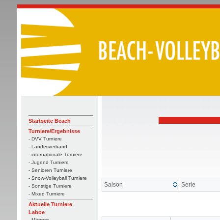
Startseite Beach
Turniere/Ergebnisse
- DVV Turniere
- Landesverband
- internationale Turniere
- Jugend Turniere
- Senioren Turniere
- Snow-Volleyball Turniere
Saison
Serie
- Sonstige Turniere
- Mixed Turniere
Aktuelle Turniere
Laboe
- Männer