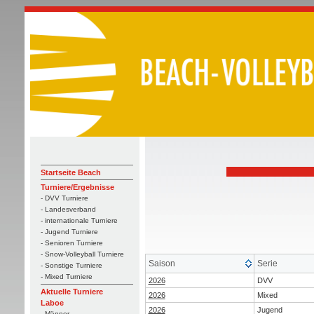
Startseite Beach
Turniere/Ergebnisse
- DVV Turniere
- Landesverband
- internationale Turniere
- Jugend Turniere
- Senioren Turniere
- Snow-Volleyball Turniere
Saison
Serie
- Sonstige Turniere
- Mixed Turniere
2026
DVV
Aktuelle Turniere
2026
Mixed
Laboe
2026
Jugend
- Männer