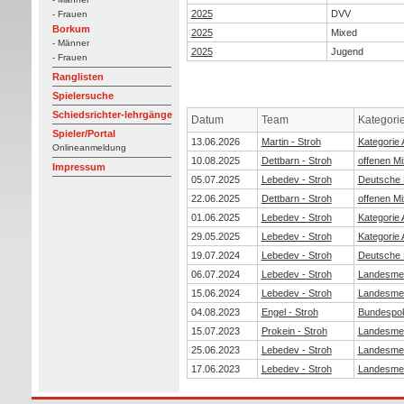
2025
DVV
- Frauen
Borkum
2025
Mixed
- Männer
2025
Jugend
- Frauen
Ranglisten
Spielersuche
Schiedsrichter-lehrgänge
Datum
Team
Kategori
Spieler/Portal
13.06.2026
Martin - Stroh
Kategorie 
Onlineanmeldung
10.08.2025
Dettbarn - Stroh
offenen M
Impressum
05.07.2025
Lebedev - Stroh
Deutsche 
22.06.2025
Dettbarn - Stroh
offenen M
01.06.2025
Lebedev - Stroh
Kategorie 
29.05.2025
Lebedev - Stroh
Kategorie 
19.07.2024
Lebedev - Stroh
Deutsche 
06.07.2024
Lebedev - Stroh
Landesmei
15.06.2024
Lebedev - Stroh
Landesmei
04.08.2023
Engel - Stroh
Bundespo
15.07.2023
Prokein - Stroh
Landesmei
25.06.2023
Lebedev - Stroh
Landesmei
17.06.2023
Lebedev - Stroh
Landesmei