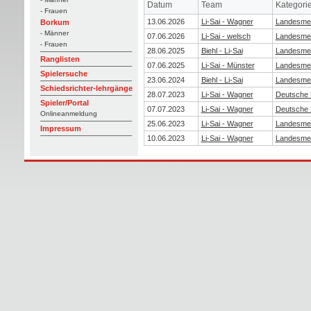
Datum
Team
Kategori
- Frauen
13.06.2026
Li-Sai - Wagner
Landesmei
Borkum
- Männer
07.06.2026
Li-Sai - welsch
Landesmei
- Frauen
28.06.2025
Biehl - Li-Sai
Landesmei
Ranglisten
07.06.2025
Li-Sai - Münster
Landesmei
Spielersuche
23.06.2024
Biehl - Li-Sai
Landesmei
Schiedsrichter-lehrgänge
28.07.2023
Li-Sai - Wagner
Deutsche 
Spieler/Portal
07.07.2023
Li-Sai - Wagner
Deutsche 
Onlineanmeldung
25.06.2023
Li-Sai - Wagner
Landesmei
Impressum
10.06.2023
Li-Sai - Wagner
Landesmei