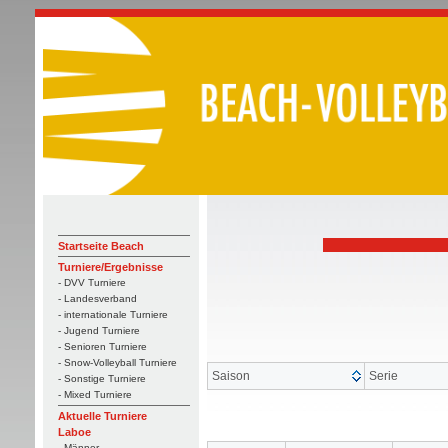
Startseite Beach
Turniere/Ergebnisse
- DVV Turniere
- Landesverband
- internationale Turniere
- Jugend Turniere
- Senioren Turniere
- Snow-Volleyball Turniere
Saison
Serie
- Sonstige Turniere
- Mixed Turniere
Aktuelle Turniere
Laboe
- Männer